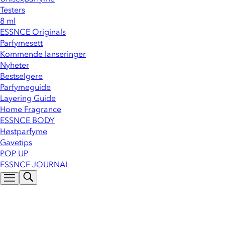
Testers
8 ml
ESSNCE Originals
Parfymesett
Kommende lanseringer
Nyheter
Bestselgere
Parfymeguide
Layering Guide
Home Fragrance
ESSNCE BODY
Høstparfyme
Gavetips
POP UP
ESSNCE JOURNAL