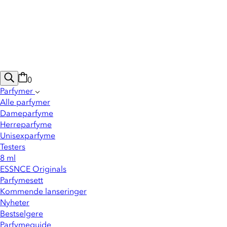
0
Parfymer
Alle parfymer
Dameparfyme
Herreparfyme
Unisexparfyme
Testers
8 ml
ESSNCE Originals
Parfymesett
Kommende lanseringer
Nyheter
Bestselgere
Parfymeguide