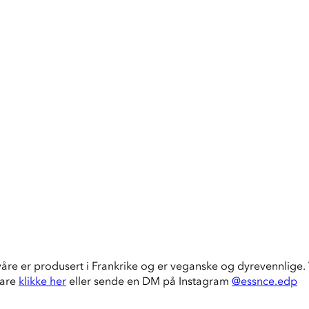
våre er produsert i Frankrike og er veganske og dyrevennlige. V
bare
klikke her
eller sende en DM på Instagram
@essnce.edp