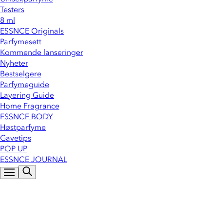
Testers
8 ml
ESSNCE Originals
Parfymesett
Kommende lanseringer
Nyheter
Bestselgere
Parfymeguide
Layering Guide
Home Fragrance
ESSNCE BODY
Høstparfyme
Gavetips
POP UP
ESSNCE JOURNAL