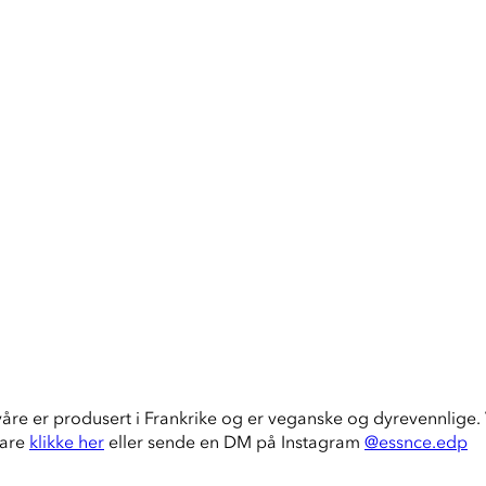
våre er produsert i Frankrike og er veganske og dyrevennlige. V
bare
klikke her
eller sende en DM på Instagram
@essnce.edp