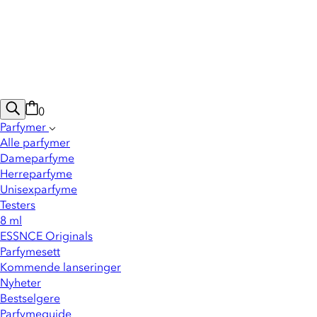
0
Parfymer
Alle parfymer
Dameparfyme
Herreparfyme
Unisexparfyme
Testers
8 ml
ESSNCE Originals
Parfymesett
Kommende lanseringer
Nyheter
Bestselgere
Parfymeguide