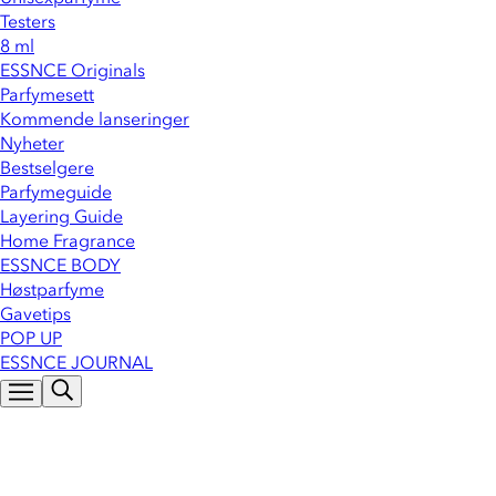
Testers
8 ml
ESSNCE Originals
Parfymesett
Kommende lanseringer
Nyheter
Bestselgere
Parfymeguide
Layering Guide
Home Fragrance
ESSNCE BODY
Høstparfyme
Gavetips
POP UP
ESSNCE JOURNAL