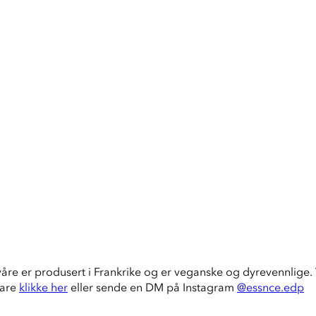
våre er produsert i Frankrike og er veganske og dyrevennlige. V
bare
klikke her
eller sende en DM på Instagram
@essnce.edp