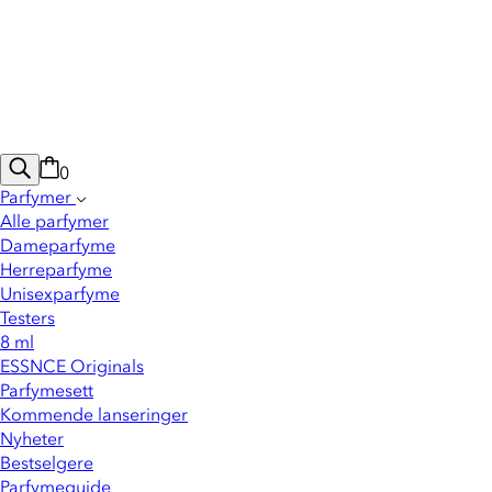
0
Parfymer
Alle parfymer
Dameparfyme
Herreparfyme
Unisexparfyme
Testers
8 ml
ESSNCE Originals
Parfymesett
Kommende lanseringer
Nyheter
Bestselgere
Parfymeguide