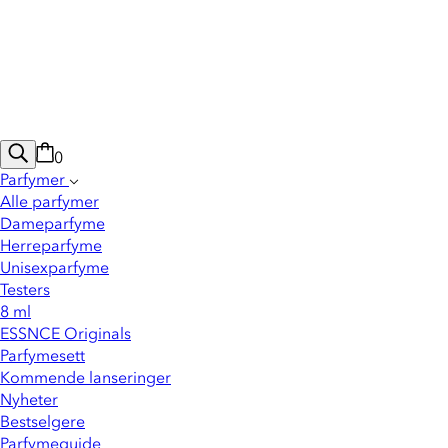
0
Parfymer
Alle parfymer
Dameparfyme
Herreparfyme
Unisexparfyme
Testers
8 ml
ESSNCE Originals
Parfymesett
Kommende lanseringer
Nyheter
Bestselgere
Parfymeguide