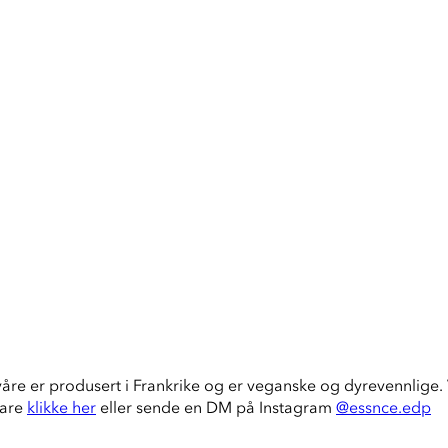
våre er produsert i Frankrike og er veganske og dyrevennlige. V
bare
klikke her
eller sende en DM på Instagram
@essnce.edp