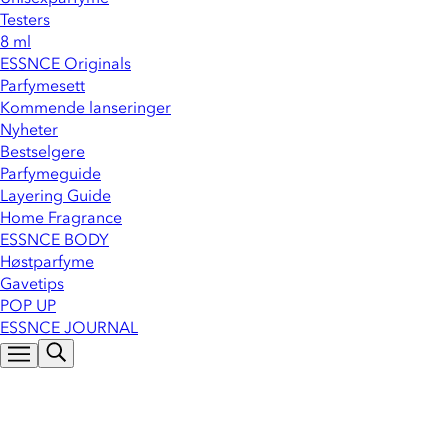
Testers
8 ml
ESSNCE Originals
Parfymesett
Kommende lanseringer
Nyheter
Bestselgere
Parfymeguide
Layering Guide
Home Fragrance
ESSNCE BODY
Høstparfyme
Gavetips
POP UP
ESSNCE JOURNAL