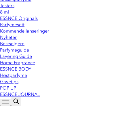
Testers
8 ml
ESSNCE Originals
Parfymesett
Kommende lanseringer
Nyheter
Bestselgere
Parfymeguide
Layering Guide
Home Fragrance
ESSNCE BODY
Høstparfyme
Gavetips
POP UP
ESSNCE JOURNAL