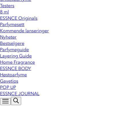
Testers
8 ml
ESSNCE Originals
Parfymesett
Kommende lanseringer
Nyheter
Bestselgere
Parfymeguide
Layering Guide
Home Fragrance
ESSNCE BODY
Høstparfyme
Gavetips
POP UP
ESSNCE JOURNAL