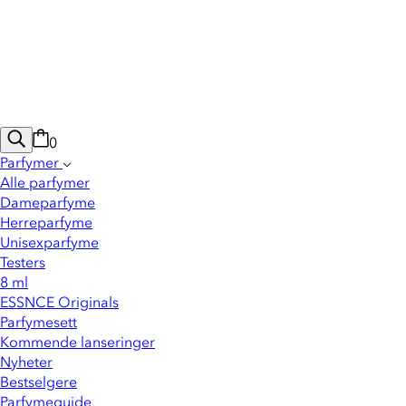
0
Parfymer
Alle parfymer
Dameparfyme
Herreparfyme
Unisexparfyme
Testers
8 ml
ESSNCE Originals
Parfymesett
Kommende lanseringer
Nyheter
Bestselgere
Parfymeguide