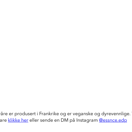
våre er produsert i Frankrike og er veganske og dyrevennlige. V
bare
klikke her
eller sende en DM på Instagram
@essnce.edp