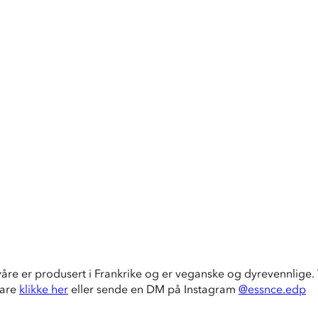
våre er produsert i Frankrike og er veganske og dyrevennlige. V
bare
klikke her
eller sende en DM på Instagram
@essnce.edp