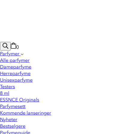
0
Parfymer
Alle parfymer
Dameparfyme
Herreparfyme
Unisexparfyme
Testers
8 ml
ESSNCE Originals
Parfymesett
Kommende lanseringer
Nyheter
Bestselgere
Parfymeguide