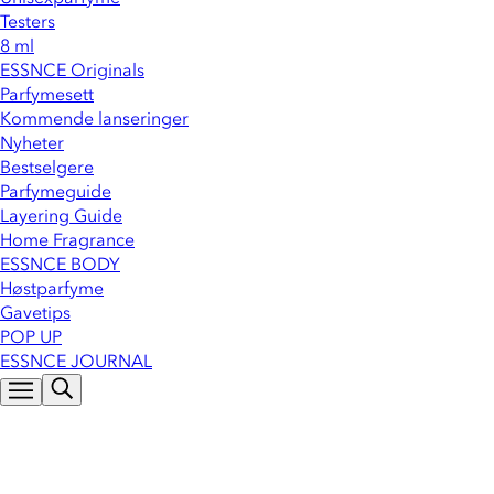
Testers
8 ml
ESSNCE Originals
Parfymesett
Kommende lanseringer
Nyheter
Bestselgere
Parfymeguide
Layering Guide
Home Fragrance
ESSNCE BODY
Høstparfyme
Gavetips
POP UP
ESSNCE JOURNAL