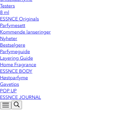
Testers
8 ml
ESSNCE Originals
Parfymesett
Kommende lanseringer
Nyheter
Bestselgere
Parfymeguide
Layering Guide
Home Fragrance
ESSNCE BODY
Høstparfyme
Gavetips
POP UP
ESSNCE JOURNAL