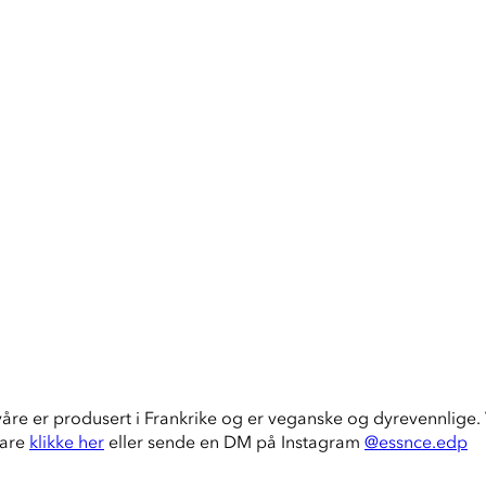
våre er produsert i Frankrike og er veganske og dyrevennlige. V
bare
klikke her
eller sende en DM på Instagram
@essnce.edp