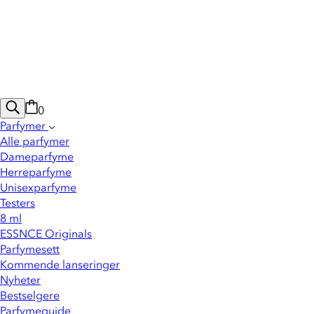
0
Parfymer
Alle parfymer
Dameparfyme
Herreparfyme
Unisexparfyme
Testers
8 ml
ESSNCE Originals
Parfymesett
Kommende lanseringer
Nyheter
Bestselgere
Parfymeguide