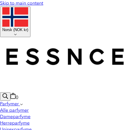
Skip to main content
Norsk
(
NOK kr
)
0
Parfymer
Alle parfymer
Dameparfyme
Herreparfyme
Unisexparfyme